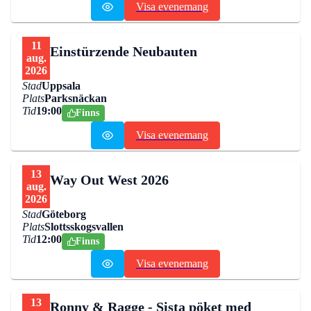
Visa evenemang
11
Einstürzende Neubauten
aug.
2026
Stad
Uppsala
Plats
Parksnäckan
Tid
19:00
Finns
Visa evenemang
13
Way Out West 2026
aug.
2026
Stad
Göteborg
Plats
Slottsskogsvallen
Tid
12:00
Finns
Visa evenemang
13
Ronny & Ragge - Sista pöket med