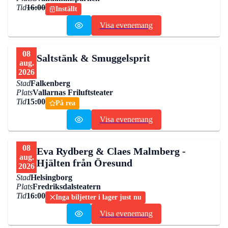
Tid
16:00
Inställt
Visa evenemang
08
Saltstänk & Smuggelsprit
aug.
2026
Stad
Falkenberg
Plats
Vallarnas Friluftsteater
Tid
15:00
På rea
Visa evenemang
08
Eva Rydberg & Claes Malmberg -
aug.
Hjälten från Öresund
2026
Stad
Helsingborg
Plats
Fredriksdalsteatern
Tid
16:00
Inga biljetter i lager just nu
Visa evenemang