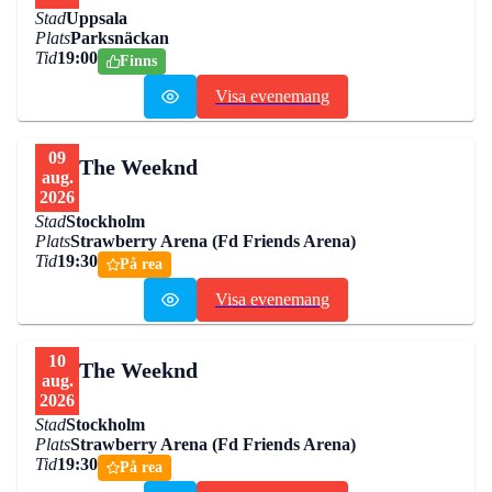
Stad
Uppsala
Plats
Parksnäckan
Tid
19:00
Finns
Visa evenemang
09
The Weeknd
aug.
2026
Stad
Stockholm
Plats
Strawberry Arena (Fd Friends Arena)
Tid
19:30
På rea
Visa evenemang
10
The Weeknd
aug.
2026
Stad
Stockholm
Plats
Strawberry Arena (Fd Friends Arena)
Tid
19:30
På rea