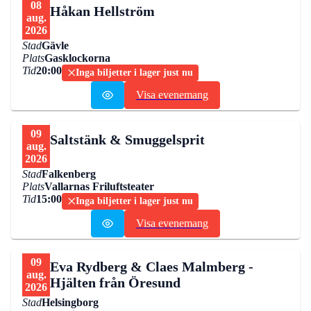
08
Håkan Hellström
aug.
2026
Stad
Gävle
Plats
Gasklockorna
Tid
20:00
Inga biljetter i lager just nu
Visa evenemang
09
Saltstänk & Smuggelsprit
aug.
2026
Stad
Falkenberg
Plats
Vallarnas Friluftsteater
Tid
15:00
Inga biljetter i lager just nu
Visa evenemang
09
Eva Rydberg & Claes Malmberg -
aug.
Hjälten från Öresund
2026
Stad
Helsingborg