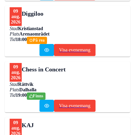
09
Diggiloo
aug.
2026
Stad
Kristianstad
Plats
Arenaområdet
Tid
18:00
På rea
Visa evenemang
09
Chess in Concert
aug.
2026
Stad
Rättvik
Plats
Dalhalla
Tid
19:00
Finns
Visa evenemang
09
KAJ
aug.
2026