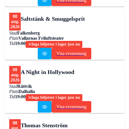
Visa evenemang
08
Saltstänk & Smuggelsprit
aug.
2026
Stad
Falkenberg
Plats
Vallarnas Friluftsteater
Tid
19:00
Inga biljetter i lager just nu
Visa evenemang
08
A Night in Hollywood
aug.
2026
Stad
Rättvik
Plats
Dalhalla
Tid
19:00
Inga biljetter i lager just nu
Visa evenemang
08
Thomas Stenström
aug.