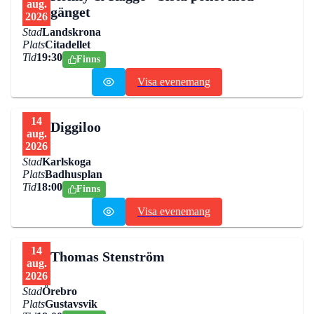
aug.
gänget
2026
Stad
Landskrona
Plats
Citadellet
Tid
19:30
Finns
Visa evenemang
14
Diggiloo
aug.
2026
Stad
Karlskoga
Plats
Badhusplan
Tid
18:00
Finns
Visa evenemang
14
Thomas Stenström
aug.
2026
Stad
Örebro
Plats
Gustavsvik