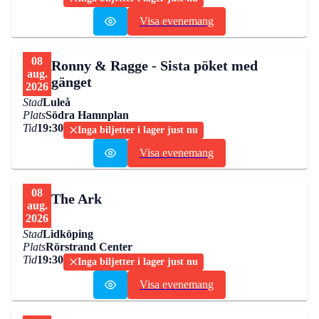
Visa evenemang
08
Ronny & Ragge - Sista pöket med
aug.
gänget
2026
Stad
Luleå
Plats
Södra Hamnplan
Tid
19:30
Inga biljetter i lager just nu
Visa evenemang
08
The Ark
aug.
2026
Stad
Lidköping
Plats
Rörstrand Center
Tid
19:30
Inga biljetter i lager just nu
Visa evenemang