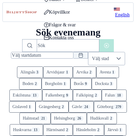
Köpvillkor
English
Frågor & svar
Sök evenemang
Kontakta oss
Välj stad
Alingsås
Arvidsjaur
Arvika
Avesta
3
1
2
1
Boden
Borgholm
Borås
Docksta
2
1
9
3
Eskilstuna
Falkenberg
Falköping
Falun
13
9
2
18
Gislaved
Grängesberg
Gävle
Göteborg
1
2
24
279
Halmstad
Helsingborg
Hudiksvall
21
26
2
Huskvarna
Härnösand
Hässleholm
Järvsö
13
2
2
1