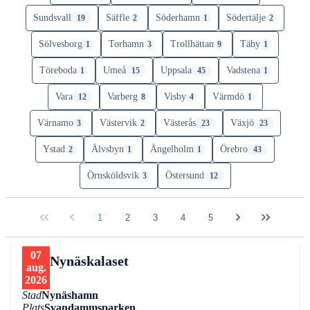
Sundsvall
Säffle
Söderhamn
Södertälje
19
2
1
2
Sölvesborg
Torhamn
Trollhättan
Täby
1
3
9
1
Töreboda
Umeå
Uppsala
Vadstena
1
15
45
1
Vara
Varberg
Visby
Värmdö
12
8
4
1
Värnamo
Västervik
Västerås
Växjö
3
2
23
23
Ystad
Älvsbyn
Ängelholm
Örebro
2
1
1
43
Örnsköldsvik
Östersund
3
12
1
2
3
4
5
07
Nynäskalaset
aug.
2026
Stad
Nynäshamn
Plats
Svandammsparken