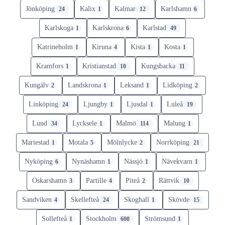
Jönköping
Kalix
Kalmar
Karlshamn
24
1
12
6
Karlskoga
Karlskrona
Karlstad
1
6
49
Katrineholm
Kiruna
Kista
Kosta
1
4
1
1
Kramfors
Kristianstad
Kungsbacka
1
10
11
Kungälv
Landskrona
Leksand
Lidköping
2
1
1
2
Linköping
Ljungby
Ljusdal
Luleå
24
1
1
19
Lund
Lycksele
Malmö
Malung
34
1
114
1
Mariestad
Motala
Mölnlycke
Norrköping
1
5
2
21
Nyköping
Nynäshamn
Nässjö
Nävekvarn
6
1
1
1
Oskarshamn
Partille
Piteå
Rättvik
3
4
2
10
Sandviken
Skellefteå
Skoghall
Skövde
4
24
1
15
Sollefteå
Stockholm
Strömsund
1
600
1