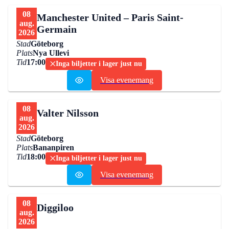
08
Manchester United – Paris Saint-
aug.
Germain
2026
Stad
Göteborg
Plats
Nya Ullevi
Tid
17:00
Inga biljetter i lager just nu
Visa evenemang
08
Valter Nilsson
aug.
2026
Stad
Göteborg
Plats
Bananpiren
Tid
18:00
Inga biljetter i lager just nu
Visa evenemang
08
Diggiloo
aug.
2026