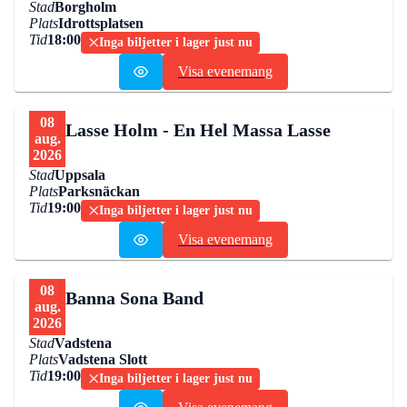
Stad
Borgholm
Plats
Idrottsplatsen
Tid
18:00
Inga biljetter i lager just nu
Visa evenemang
08
Lasse Holm - En Hel Massa Lasse
aug.
2026
Stad
Uppsala
Plats
Parksnäckan
Tid
19:00
Inga biljetter i lager just nu
Visa evenemang
08
Banna Sona Band
aug.
2026
Stad
Vadstena
Plats
Vadstena Slott
Tid
19:00
Inga biljetter i lager just nu