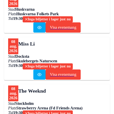
2026
Stad
Huskvarna
Plats
Huskvarna Folkets Park
Tid
19:30
Inga biljetter i lager just nu
Visa evenemang
08
Miss Li
aug.
2026
Stad
Docksta
Plats
Skulebergets Naturscen
Tid
19:30
Inga biljetter i lager just nu
Visa evenemang
08
The Weeknd
aug.
2026
Stad
Stockholm
Plats
Strawberry Arena (Fd Friends Arena)
Tid
19:30
Inga biljetter i lager just nu