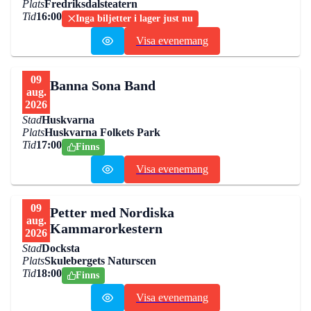
Plats
Fredriksdalsteatern
Tid
16:00
Inga biljetter i lager just nu
Visa evenemang
09
Banna Sona Band
aug.
2026
Stad
Huskvarna
Plats
Huskvarna Folkets Park
Tid
17:00
Finns
Visa evenemang
09
Petter med Nordiska
aug.
Kammarorkestern
2026
Stad
Docksta
Plats
Skulebergets Naturscen
Tid
18:00
Finns
Visa evenemang