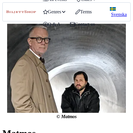
Genres
Terms
Svenska
Q & A
Contact us
© Matmos