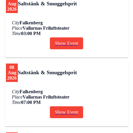
Saltstänk & Smuggelsprit
Aug
2026
City
Falkenberg
Place
Vallarnas Friluftsteater
Time
03:00 PM
Show Event
08
Saltstänk & Smuggelsprit
Aug
2026
City
Falkenberg
Place
Vallarnas Friluftsteater
Time
07:00 PM
Show Event