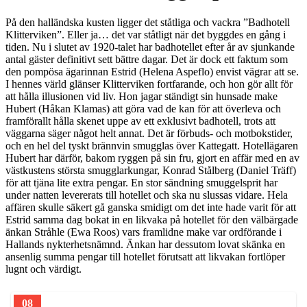
På den halländska kusten ligger det ståtliga och vackra ”Badhotell
Klitterviken”. Eller ja… det var ståtligt när det byggdes en gång i
tiden. Nu i slutet av 1920-talet har badhotellet efter år av sjunkande
antal gäster definitivt sett bättre dagar. Det är dock ett faktum som
den pompösa ägarinnan Estrid (Helena Aspeflo) envist vägrar att se.
I hennes värld glänser Klitterviken fortfarande, och hon gör allt för
att hålla illusionen vid liv. Hon jagar ständigt sin hunsade make
Hubert (Håkan Klamas) att göra vad de kan för att överleva och
framförallt hålla skenet uppe av ett exklusivt badhotell, trots att
väggarna säger något helt annat. Det är förbuds- och motbokstider,
och en hel del tyskt brännvin smugglas över Kattegatt. Hotellägaren
Hubert har därför, bakom ryggen på sin fru, gjort en affär med en av
västkustens största smugglarkungar, Konrad Stålberg (Daniel Träff)
för att tjäna lite extra pengar. En stor sändning smuggelsprit har
under natten levererats till hotellet och ska nu slussas vidare. Hela
affären skulle säkert gå ganska smidigt om det inte hade varit för att
Estrid samma dag bokat in en likvaka på hotellet för den välbärgade
änkan Stråhle (Ewa Roos) vars framlidne make var ordförande i
Hallands nykterhetsnämnd. Änkan har dessutom lovat skänka en
ansenlig summa pengar till hotellet förutsatt att likvakan fortlöper
lugnt och värdigt.
08