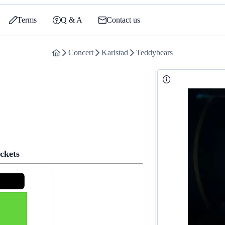
Terms
Q & A
Contact us
Concert
Karlstad
Teddybears
ckets