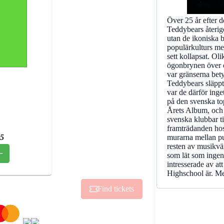
Över 25 år efter 
Teddybears återig
utan de ikoniska 
populärkulturs me
sett kollapsat. Ol
ögonbrynen över o
var gränserna bety
Teddybears släppt
var de därför inge
på den svenska to
Årets Album, och b
svenska klubbar ti
framträdanden ho
5
murarna mellan pu
resten av musikvä
som lät som ingen
intresserade av at
Highschool är. Me
Find tickets