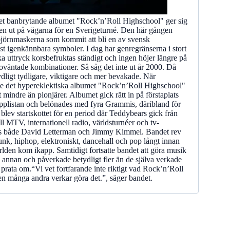
det banbrytande albumet "Rock’n’Roll Highschool" ger sig
en ut på vägarna för en Sverigeturné. Den här gången
björnmaskerna som kommit att bli en av svensk
st igenkännbara symboler. I dag har genregränserna i stort
ika uttryck korsbefruktas ständigt och ingen höjer längre på
väntade kombinationer. Så såg det inte ut år 2000. Då
dligt tydligare, viktigare och mer bevakade. När
e det hypereklektiska albumet "Rock’n’Roll Highschool"
t mindre än pionjärer. Albumet gick rätt in på förstaplats
pplistan och belönades med fyra Grammis, däribland för
lev startskottet för en period där Teddybears gick från
ll MTV, internationell radio, världsturnéer och tv-
s både David Letterman och Jimmy Kimmel. Bandet rev
nk, hiphop, elektroniskt, dancehall och pop långt innan
rlden kom ikapp. Samtidigt fortsatte bandet att göra musik
 annan och påverkade betydligt fler än de själva verkade
t prata om.“Vi vet fortfarande inte riktigt vad Rock’n’Roll
n många andra verkar göra det.”, säger bandet.