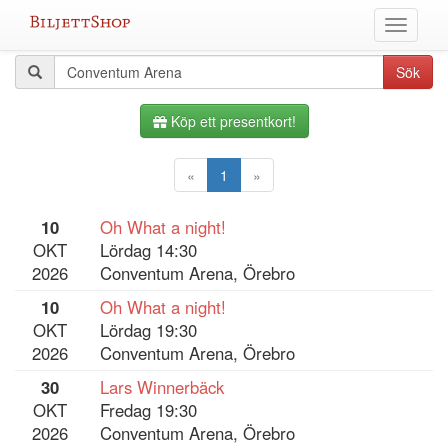
Hoppa
Växla
till
meny
innehållet
Alla
Sökfråga
Sök
evenemang
Köp ett presentkort!
«
1
»
10
Oh What a night!
OKT
Lördag 14:30
2026
Conventum Arena, Örebro
10
Oh What a night!
OKT
Lördag 19:30
2026
Conventum Arena, Örebro
30
Lars Winnerbäck
OKT
Fredag 19:30
2026
Conventum Arena, Örebro