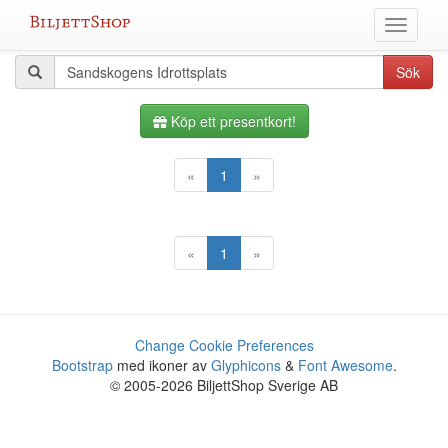
Hoppa
Växla
till
meny
innehållet
Alla
Sökfråga
Sök
evenemang
Köp ett presentkort!
«
1
»
«
1
»
Change Cookie Preferences
Bootstrap
med ikoner av
Glyphicons
&
Font Awesome
.
© 2005-2026 BiljettShop Sverige AB