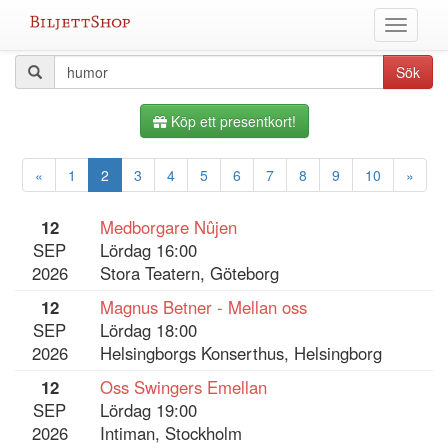
Hoppa
Växla
till
meny
innehållet
Alla
Sökfråga
Sök
evenemang
Köp ett presentkort!
«
1
2
3
4
5
6
7
8
9
10
»
12
Medborgare Nûjen
SEP
Lördag 16:00
2026
Stora Teatern, Göteborg
12
Magnus Betner - Mellan oss
SEP
Lördag 18:00
2026
Helsingborgs Konserthus, Helsingborg
12
Oss Swingers Emellan
SEP
Lördag 19:00
2026
Intiman, Stockholm