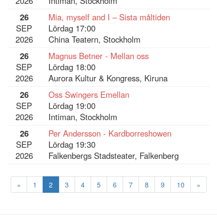
2026
Intiman, Stockholm
26
Mia, myself and I – Sista måltiden
SEP
Lördag 17:00
2026
China Teatern, Stockholm
26
Magnus Betner - Mellan oss
SEP
Lördag 18:00
2026
Aurora Kultur & Kongress, Kiruna
26
Oss Swingers Emellan
SEP
Lördag 19:00
2026
Intiman, Stockholm
26
Per Andersson - Kardborreshowen
SEP
Lördag 19:30
2026
Falkenbergs Stadsteater, Falkenberg
«
1
2
3
4
5
6
7
8
9
10
»