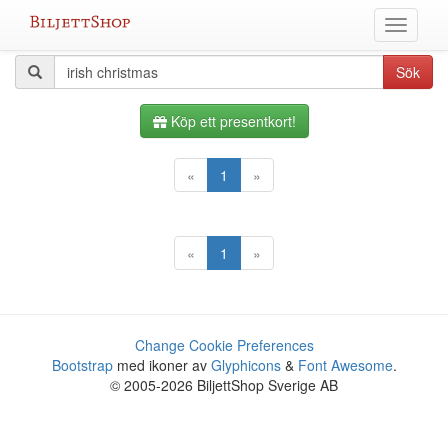
Hoppa
Växla
till
meny
innehållet
Alla
Sökfråga
Sök
evenemang
Köp ett presentkort!
«
1
»
«
1
»
Change Cookie Preferences
Bootstrap
med ikoner av
Glyphicons
&
Font Awesome
.
© 2005-2026 BiljettShop Sverige AB