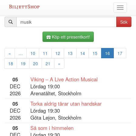
Hoppa
Växla
till
meny
innehållet
Alla
Sökfråga
Sök
evenemang
Köp ett presentkort!
«
…
10
11
12
13
14
15
16
17
18
19
20
21
»
05
Viking – A Live Action Musical
DEC
Lördag 19:00
2026
Arenatältet, Stockholm
05
Torka aldrig tårar utan handskar
DEC
Lördag 19:30
2026
Göta Lejon, Stockholm
05
Så som i himmelen
DEC
Lördag 19:30