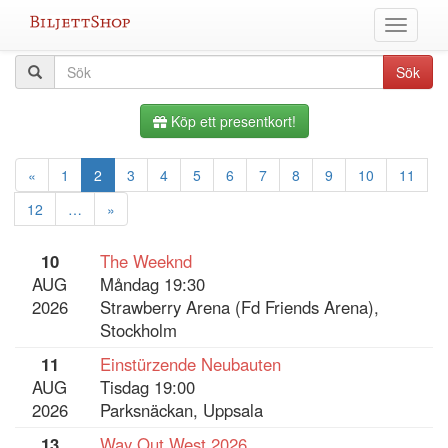
Hoppa
Växla
till
meny
innehållet
Alla
Sökfråga
Sök
evenemang
Köp ett presentkort!
«
1
2
3
4
5
6
7
8
9
10
11
12
…
»
10
The Weeknd
AUG
Måndag 19:30
2026
Strawberry Arena (Fd Friends Arena),
Stockholm
11
Einstürzende Neubauten
AUG
Tisdag 19:00
2026
Parksnäckan, Uppsala
13
Way Out West 2026