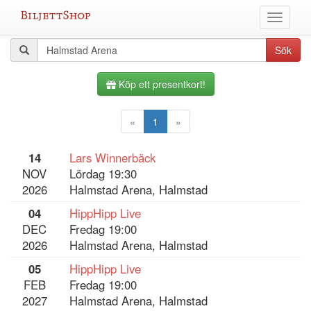
Hoppa
Växla
till
meny
innehållet
Alla
Sökfråga
Sök
evenemang
Köp ett presentkort!
«
1
»
14
Lars Winnerbäck
NOV
Lördag 19:30
2026
Halmstad Arena, Halmstad
04
HippHipp Live
DEC
Fredag 19:00
2026
Halmstad Arena, Halmstad
05
HippHipp Live
FEB
Fredag 19:00
2027
Halmstad Arena, Halmstad