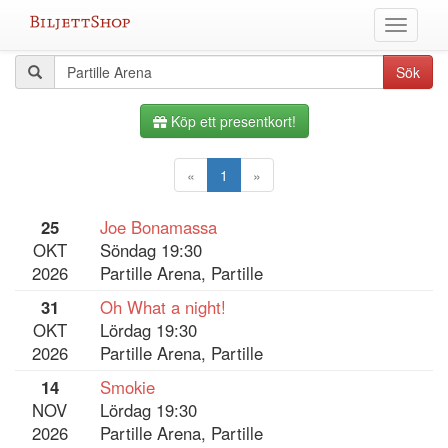
Hoppa
Växla
till
meny
innehållet
Alla
Sökfråga
Sök
evenemang
Köp ett presentkort!
«
1
»
25
Joe Bonamassa
OKT
Söndag 19:30
2026
Partille Arena, Partille
31
Oh What a night!
OKT
Lördag 19:30
2026
Partille Arena, Partille
14
Smokie
NOV
Lördag 19:30
2026
Partille Arena, Partille