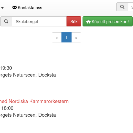
Sö
n
Kontakta oss
Sökfråga
Sök
Köp ett presentkort!
«
1
»
19:30
rgets Naturscen, Docksta
 med Nordiska Kammarorkestern
 18:00
rgets Naturscen, Docksta