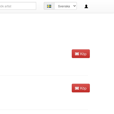
kfråga
Ställ
in
språk
Köp
Köp