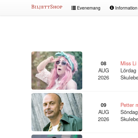
Hoppa
Evenemang
Informatio
till
innehållet
Alla
evenemang
08
Miss Li
AUG
Lördag 
2026
Skulebe
09
Petter
AUG
Söndag
2026
Skulebe