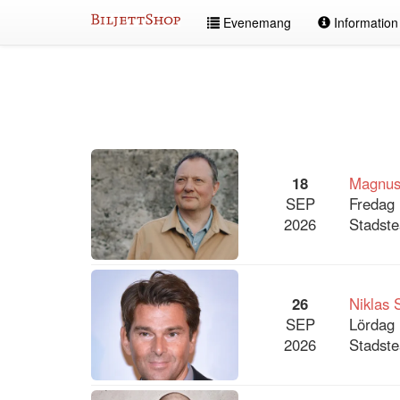
Hoppa
Evenemang
Informatio
till
innehållet
Alla
evenemang
18
Magnus
SEP
Fredag 
2026
Stadste
26
Niklas 
SEP
Lördag 
2026
Stadste