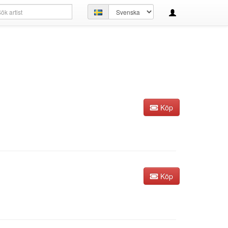
kfråga
Ställ
in
språk
Köp
Köp