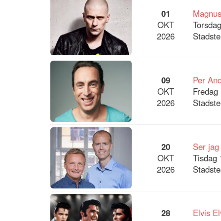
01
Magnus 
OKT
Torsdag
2026
Stadste
09
Per An
OKT
Fredag 
2026
Stadste
20
Ser jag
OKT
Tisdag 
2026
Stadste
28
Elvis El