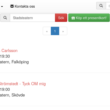
Sö
n
Kontakta oss
Sökfråga
Sök
Köp ett presentkort!
«
1
»
 Carlsson
19:30
atern, Falköping
Strömstedt - Tyck OM mig
19:00
atern, Skövde