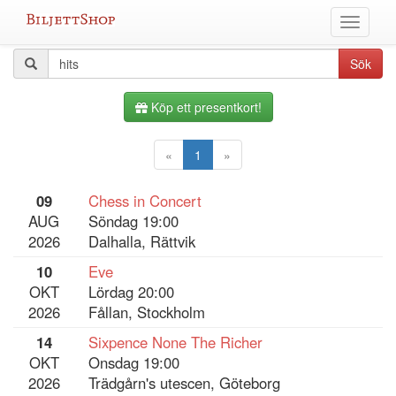
Hoppa
Växla
till
meny
innehållet
Alla
Sökfråga
Sök
evenemang
Köp ett presentkort!
«
1
»
09
Chess in Concert
AUG
Söndag 19:00
2026
Dalhalla, Rättvik
10
Eve
OKT
Lördag 20:00
2026
Fållan, Stockholm
14
Sixpence None The Richer
OKT
Onsdag 19:00
2026
Trädgårn's utescen, Göteborg