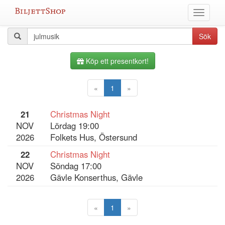
Hoppa
Växla
till
meny
innehållet
Alla
Sökfråga
Sök
evenemang
Köp ett presentkort!
«
1
»
21
Christmas Night
NOV
Lördag 19:00
2026
Folkets Hus, Östersund
22
Christmas Night
NOV
Söndag 17:00
2026
Gävle Konserthus, Gävle
«
1
»