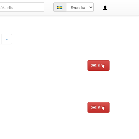
kfråga
Ställ
in
språk
»
Köp
Köp