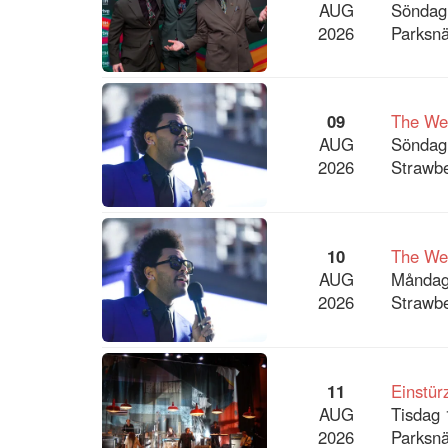
AUG
Söndag
2026
Parksnä
09
The We
AUG
Söndag
2026
Strawbe
10
The We
AUG
Måndag
2026
Strawbe
11
Einstü
AUG
Tisdag 
2026
Parksnä