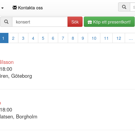
Sö
n
Kontakta oss
Sökfråga
Sök
Köp ett presentkort!
1
2
3
4
5
6
7
8
9
10
11
12
…
Nilsson
18:00
ren, Göteborg
o
18:00
platsen, Borgholm