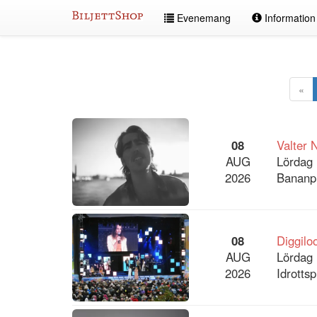
Hoppa
Evenemang
Informatio
till
innehållet
Alla
evenemang
«
08
Valter 
AUG
Lördag 
2026
Bananpi
08
Diggilo
AUG
Lördag 
2026
Idrotts