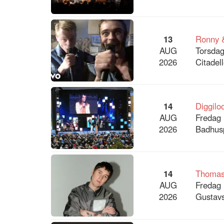
13
Ronny &
AUG
Torsdag
2026
Citadel
14
Diggilo
AUG
Fredag 
2026
Badhusp
14
Thomas
AUG
Fredag 
2026
Gustavs