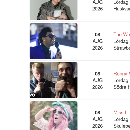
AUG
Lördag 
2026
Huskvar
08
The We
AUG
Lördag 
2026
Strawbe
08
Ronny &
AUG
Lördag 
2026
Södra 
08
Miss Li
AUG
Lördag 
2026
Skulebe