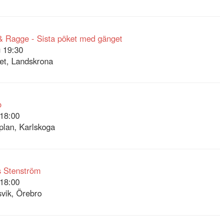
 Ragge - Sista pöket med gänget
 19:30
let, Landskrona
o
18:00
lan, Karlskoga
 Stenström
18:00
vik, Örebro