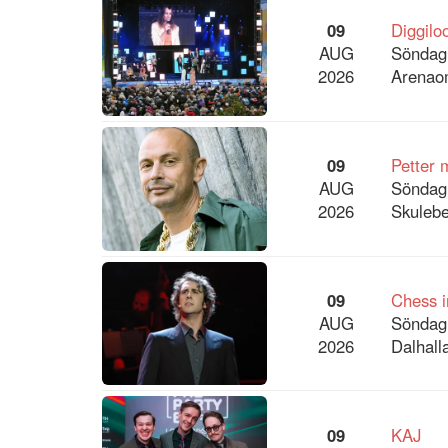
09
Diggilo
AUG
Söndag
2026
Arenaom
09
Petter
AUG
Söndag
2026
Skulebe
09
Chess i
AUG
Söndag
2026
Dalhalla
09
KAJ