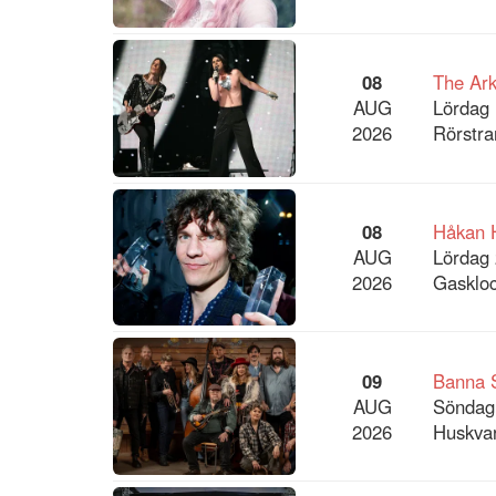
08
The Ar
AUG
Lördag 
2026
Rörstra
08
Håkan 
AUG
Lördag 
2026
Gaskloc
09
Banna 
AUG
Söndag
2026
Huskvar