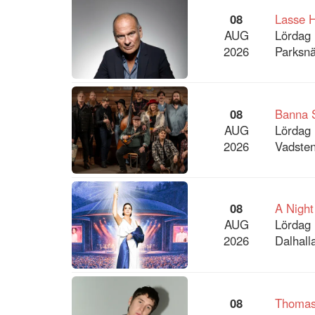
08
Lasse 
AUG
Lördag 
2026
Parksnä
08
Banna 
AUG
Lördag 
2026
Vadsten
08
A Night
AUG
Lördag 
2026
Dalhalla
08
Thomas