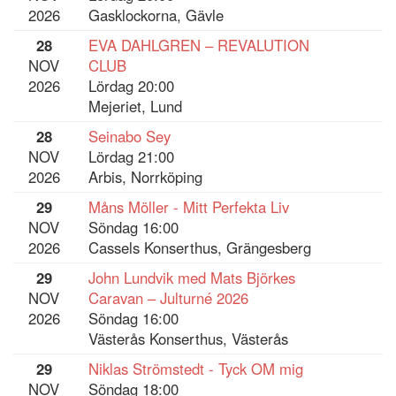
2026
Gasklockorna, Gävle
28
EVA DAHLGREN – REVALUTION
NOV
CLUB
2026
Lördag 20:00
Mejeriet, Lund
28
Seinabo Sey
NOV
Lördag 21:00
2026
Arbis, Norrköping
29
Måns Möller - Mitt Perfekta Liv
NOV
Söndag 16:00
2026
Cassels Konserthus, Grängesberg
29
John Lundvik med Mats Björkes
NOV
Caravan – Julturné 2026
2026
Söndag 16:00
Västerås Konserthus, Västerås
29
Niklas Strömstedt - Tyck OM mig
NOV
Söndag 18:00