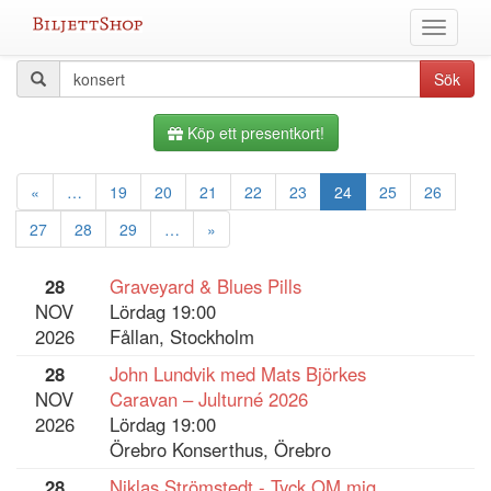
Hoppa
Växla
till
meny
innehållet
Alla
Sökfråga
Sök
evenemang
Köp ett presentkort!
«
…
19
20
21
22
23
24
25
26
27
28
29
…
»
28
Graveyard & Blues Pills
NOV
Lördag 19:00
2026
Fållan, Stockholm
28
John Lundvik med Mats Björkes
NOV
Caravan – Julturné 2026
2026
Lördag 19:00
Örebro Konserthus, Örebro
28
Niklas Strömstedt - Tyck OM mig