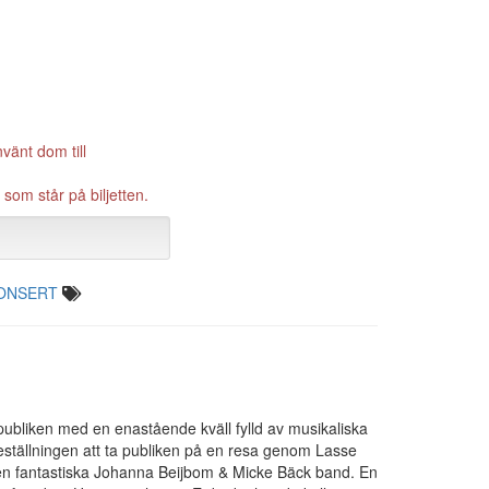
nvänt dom till
som står på biljetten.
ONSERT
bliken med en enastående kväll fylld av musikaliska
reställningen att ta publiken på en resa genom Lasse
 den fantastiska Johanna Beijbom & Micke Bäck band. En