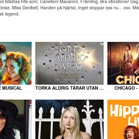
 tidslösa hits som; Canelloni Macaroni, Främling, Bra vibrationer Dag 
Eloise, Miss Decibell, Handen på hjärtat, Inget stoppar oss nu... osv. Mi
sk legend.
E MUSICAL
TORKA ALDRIG TÅRAR UTAN …
CHICAGO -