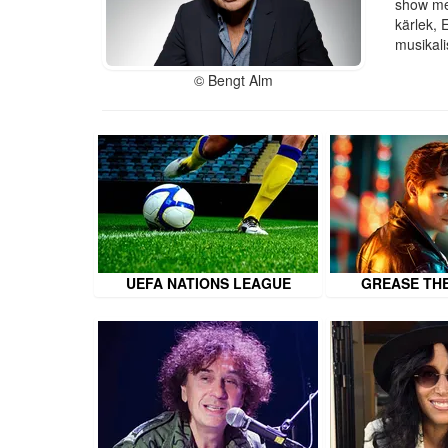
show med
kärlek, 
musikali
© Bengt Alm
UEFA NATIONS LEAGUE
GREASE TH