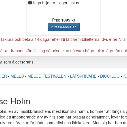
Inga biljetter i lager just nu
Pris:
1095 kr
t faktura och betala 14 dagar efter Ni fått hem biljetterna, dvs efter Ni a
 andrahandsförsäljning så priset kan då vara högre eller lägre än det 
år som åldersgräns
GER
•
MELLO
•
MELODIFESTIVALEN
•
LÅTSKRIVARE
•
DIGGILOO
•
K
se Holm
lm, en av musikbranschens mest ikoniska namn, kommer att fängsla pu
Med ett imponerande arv av hits som har präglat generationer, lovar fö
traordinära karriär både som artist och låtskrivare. Med sig har han