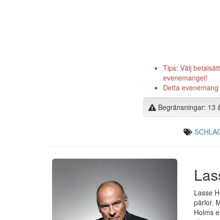
Tips: Välj betalsät
evenemanget!
Detta evenemang är
Begränsningar: 13 
SCHLA
Las
Lasse Ho
pärlor. 
Holms ex