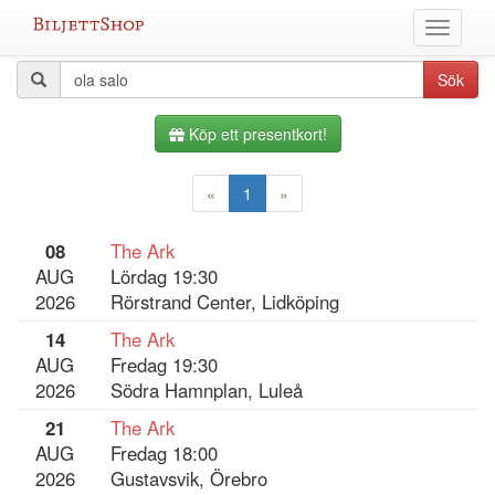
Hoppa
Växla
till
meny
innehållet
Alla
Sökfråga
Sök
evenemang
Köp ett presentkort!
«
1
»
08
The Ark
AUG
Lördag 19:30
2026
Rörstrand Center, Lidköping
14
The Ark
AUG
Fredag 19:30
2026
Södra Hamnplan, Luleå
21
The Ark
AUG
Fredag 18:00
2026
Gustavsvik, Örebro