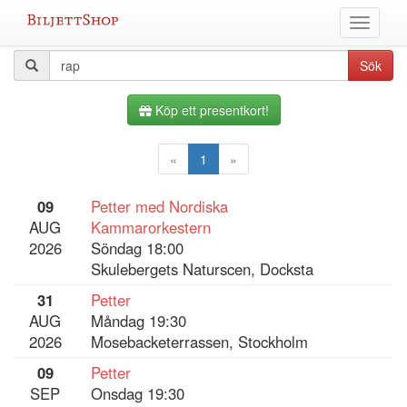
Hoppa
Växla
till
meny
innehållet
Alla
Sökfråga
Sök
evenemang
Köp ett presentkort!
«
1
»
09
Petter med Nordiska
AUG
Kammarorkestern
2026
Söndag 18:00
Skulebergets Naturscen, Docksta
31
Petter
AUG
Måndag 19:30
2026
Mosebacketerrassen, Stockholm
09
Petter
SEP
Onsdag 19:30