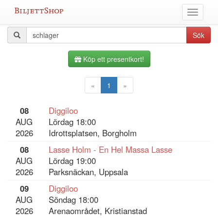
Hoppa
Växla
till
meny
innehållet
Alla
Sökfråga
Sök
evenemang
Köp ett presentkort!
«
1
»
08
Diggiloo
AUG
Lördag 18:00
2026
Idrottsplatsen, Borgholm
08
Lasse Holm - En Hel Massa Lasse
AUG
Lördag 19:00
2026
Parksnäckan, Uppsala
09
Diggiloo
AUG
Söndag 18:00
2026
Arenaområdet, Kristianstad