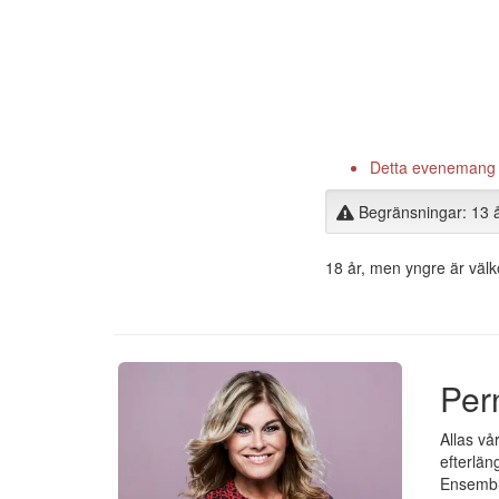
Detta evenemang är
Begränsningar: 13 
18 år, men yngre är väl
Per
Allas vå
efterlän
Ensembl