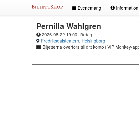
Hoppa
Evenemang
Informatio
till
innehållet
Pernilla Wahlgren
2026-08-22 19:00, lördag
Fredriksdalsteatern
,
Helsingborg
Biljetterna överförs till ditt konto i VIP Monkey-ap