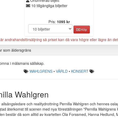
Onumrerad biljett
10 tillgängliga biljetter
Pris:
1095 kr
Köp
 andrahandsförsäljning så priset kan då vara högre eller lägre än det 
år som åldersgräns
komna i målsmans sällskap.
WAHLGRENS
•
VÄRLD
•
KONSERT
nilla Wahlgren
r allsångsledare och realitydrottning Pernilla Wahlgren och hennes os
gtad återkomst till scenen med nya föreställningen "Pernilla Wahlgren
en består då som alltid av kvartetten Ola Forssmed, Hanna Hedlund, 