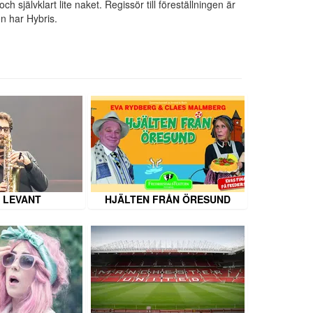
självklart lite naket. Regissör till föreställningen är
n har Hybris.
 LEVANT
HJÄLTEN FRÅN ÖRESUND