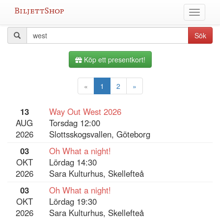
Hoppa
Växla
till
meny
innehållet
Alla
Sökfråga
Sök
evenemang
Köp ett presentkort!
«
1
2
»
13
Way Out West 2026
AUG
Torsdag 12:00
2026
Slottsskogsvallen, Göteborg
03
Oh What a night!
OKT
Lördag 14:30
2026
Sara Kulturhus, Skellefteå
03
Oh What a night!
OKT
Lördag 19:30
2026
Sara Kulturhus, Skellefteå