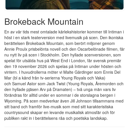
Brokeback Mountain
En av vår tids mest omtalade kärlekshistorier kommer till Intiman i
höst i en stark teaterversion med livemusik på scen. Den ikoniska
berättelsen Brokeback Mountain, som berört miljoner genom
Annie Proulx prisbelönta novell och den Oscarbelönade filmen, får
nu nytt liv på scen i Stockholm. Den hyllade scenversionen, som
spelat för utsålda hus på West End i London, får svensk premiär
den 19 november 2026 och spelas på Intiman under hösten och
vintern. I huvudrollerna möter vi Malte Gårdinger som Ennis Del
Mar (bl a känd från tv-serierna Young Royals och Vaka)
och Samuel Astor som Jack Twist (Young Royals, Åremorden och
den hyllade pjäsen Arv på Dramaten) – två unga män vars liv
förändras för alltid under en sommar i de storslagna bergen i
Wyoming. På scen medverkar även Jill Johnson tillsammans med
sitt band och framför live-musik som med sitt karakteristiska
countrysound skapar en levande musikalisk atmosfär och för
publiken rakt in i berättelsens råa och poetiska landskap.