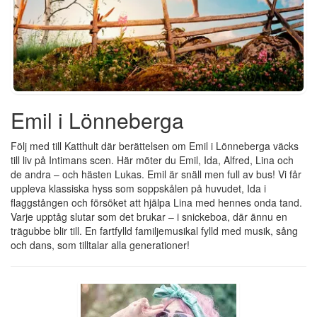
Emil i Lönneberga
Följ med till Katthult där berättelsen om Emil i Lönneberga väcks
till liv på Intimans scen. Här möter du Emil, Ida, Alfred, Lina och
de andra – och hästen Lukas. Emil är snäll men full av bus! Vi får
uppleva klassiska hyss som soppskålen på huvudet, Ida i
flaggstången och försöket att hjälpa Lina med hennes onda tand.
Varje upptåg slutar som det brukar – i snickeboa, där ännu en
trägubbe blir till. En fartfylld familjemusikal fylld med musik, sång
och dans, som tilltalar alla generationer!