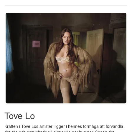
Tove Lo
Kraften i Tove Los artisteri ligger i hennes förmåga att förvandla
det råa och osminkade till glittrande pophymner. Sedan det