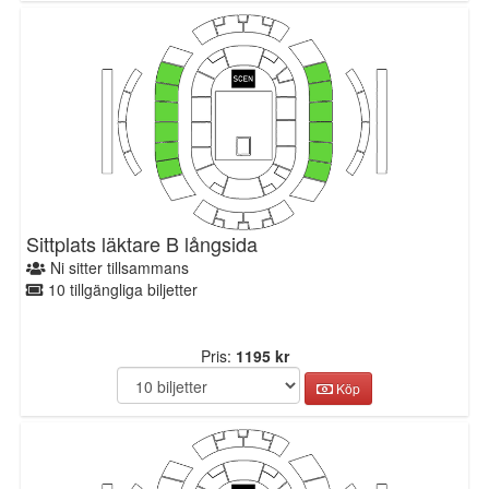
Sittplats läktare B långsida
Ni sitter tillsammans
10 tillgängliga biljetter
Pris:
1195 kr
Köp