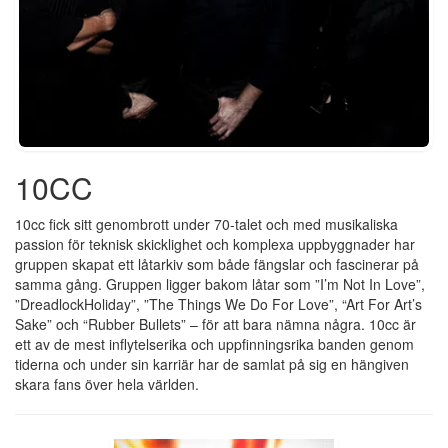
10CC
10cc fick sitt genombrott under 70-talet och med musikaliska
passion för teknisk skicklighet och komplexa uppbyggnader har
gruppen skapat ett låtarkiv som både fängslar och fascinerar på
samma gång. Gruppen ligger bakom låtar som ”I’m Not In Love”,
”DreadlockHoliday”, ”The Things We Do For Love”, “Art For Art’s
Sake” och “Rubber Bullets” – för att bara nämna några. 10cc är
ett av de mest inflytelserika och uppfinningsrika banden genom
tiderna och under sin karriär har de samlat på sig en hängiven
skara fans över hela världen.