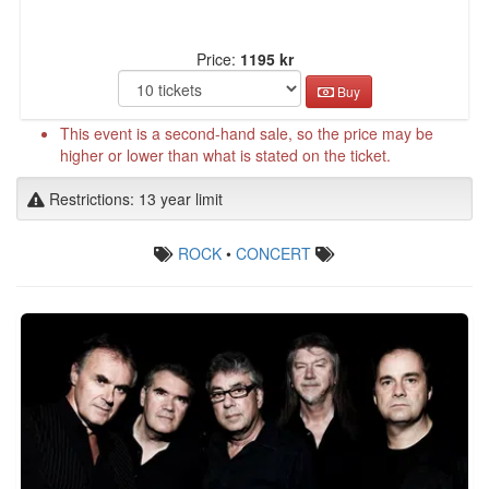
Price:
1195 kr
Buy
This event is a second-hand sale, so the price may be
higher or lower than what is stated on the ticket.
Restrictions: 13 year limit
ROCK
•
CONCERT