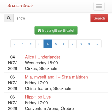
Skip
Toggle
to
navigati
content
All
Search
Search
query
events
Buy a gift certificate!
«
1
2
3
4
5
6
7
8
9
»
04
Alice i Underlandet
NOV
Wednesday 18:00
2026
Cirkus, Stockholm
06
Mia, myself and I – Sista måltiden
NOV
Friday 17:00
2026
China Teatern, Stockholm
06
HippHipp Live
NOV
Friday 17:00
2026
Conventum Arena, Örebro