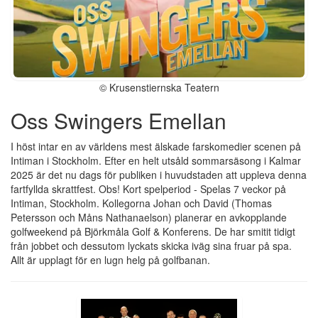
© Krusenstiernska Teatern
Oss Swingers Emellan
I höst intar en av världens mest älskade farskomedier scenen på
Intiman i Stockholm. Efter en helt utsåld sommarsäsong i Kalmar
2025 är det nu dags för publiken i huvudstaden att uppleva denna
fartfyllda skrattfest. Obs! Kort spelperiod - Spelas 7 veckor på
Intiman, Stockholm. Kollegorna Johan och David (Thomas
Petersson och Måns Nathanaelson) planerar en avkopplande
golfweekend på Björkmåla Golf & Konferens. De har smitit tidigt
från jobbet och dessutom lyckats skicka iväg sina fruar på spa.
Allt är upplagt för en lugn helg på golfbanan.