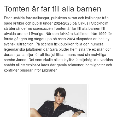
Tomten är far till alla barnen
Efter utsålda föreställningar, publikens skratt och hyllningar från
både kritiker och publik under 2024/2025 på Cirkus i Stockholm,
så återvänder nu scensuccén Tomten är far till alla barnen till
utvalda arenor i Sverige. När den folkkära kultfilmen från 1999 för
första gången tog steget upp på scen 2024 skapades en helt ny
svensk jultradition. På scenen fick publiken följa den numera
legendariska julaftonen där Sara bjuder hem sina tre ex-män och
deras nya familjer för att fira jul tillsammans med sin motvilliga
sambo Janne. Det som skulle bli en idyllisk familjehögtid utvecklas
snabbt till ett explosivt kaos där gamla relationer, hemligheter och
konflikter briserar inför julgranen.