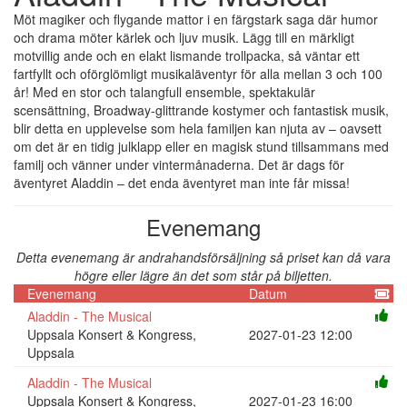
Möt magiker och flygande mattor i en färgstark saga där humor
och drama möter kärlek och ljuv musik. Lägg till en märkligt
motvillig ande och en elakt lismande trollpacka, så väntar ett
fartfyllt och oförglömligt musikaläventyr för alla mellan 3 och 100
år! Med en stor och talangfull ensemble, spektakulär
scensättning, Broadway-glittrande kostymer och fantastisk musik,
blir detta en upplevelse som hela familjen kan njuta av – oavsett
om det är en tidig julklapp eller en magisk stund tillsammans med
familj och vänner under vintermånaderna. Det är dags för
äventyret Aladdin – det enda äventyret man inte får missa!
Evenemang
Detta evenemang är andrahandsförsäljning så priset kan då vara
högre eller lägre än det som står på biljetten.
Evenemang
Datum
Aladdin - The Musical
Uppsala Konsert & Kongress,
2027-01-23 12:00
Uppsala
Aladdin - The Musical
Uppsala Konsert & Kongress,
2027-01-23 16:00