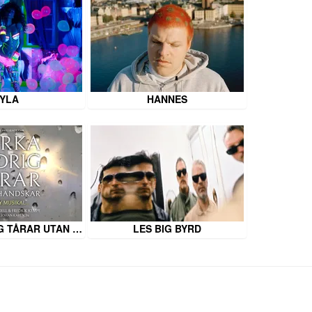
YLA
HANNES
G TÅRAR UTAN …
LES BIG BYRD