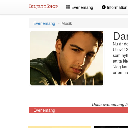
Hoppa
Evenemang
Informatio
till
innehållet
Evenemang
Musik
Dar
Nu är de
Ullevi i 
som hyll
att ta k
”Jag kan 
er en na
Detta evenemang är 
Evenemang