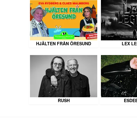
HJÄLTEN FRÅN ÖRESUND
LEX L
RUSH
ESDE