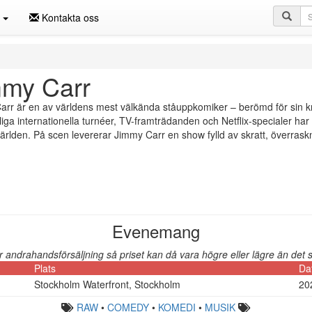
Sö
n
Kontakta oss
mmy Carr
rr är en av världens mest välkända ståuppkomiker – berömd för sin kn
iga internationella turnéer, TV-framträdanden och Netflix-specialer har
rlden. På scen levererar Jimmy Carr en show fylld av skratt, överrask
Evenemang
andrahandsförsäljning så priset kan då vara högre eller lägre än det so
Plats
Da
Stockholm Waterfront, Stockholm
20
RAW
•
COMEDY
•
KOMEDI
•
MUSIK