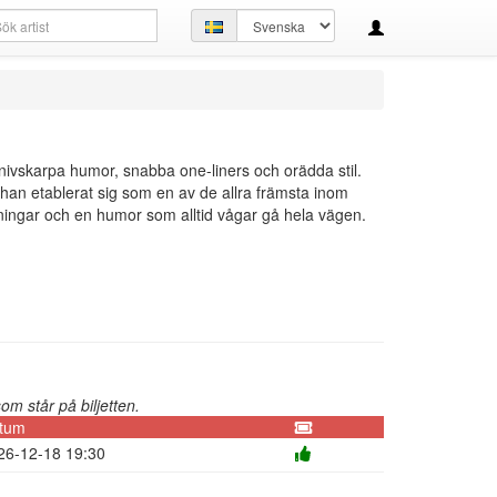
kfråga
Ställ
in
språk
ivskarpa humor, snabba one-liners och orädda stil.
 han etablerat sig som en av de allra främsta inom
ningar och en humor som alltid vågar gå hela vägen.
m står på biljetten.
tum
26-12-18 19:30