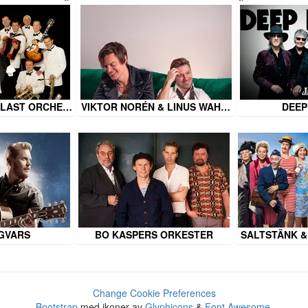
ALAST ORCHE…
VIKTOR NORÉN & LINUS WAH…
DEEP
NGVARS
BO KASPERS ORKESTER
SALTSTÄNK &
Change Cookie Preferences
Bootstrap
med ikoner av
Glyphicons
&
Font Awesome
.