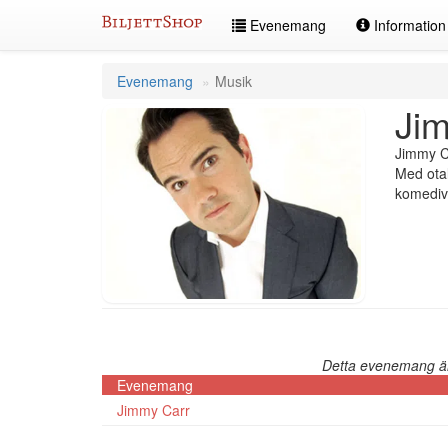
Hoppa
Evenemang
Informatio
till
innehållet
Evenemang
Musik
Ji
Jimmy Ca
Med otal
komedivä
Detta evenemang är 
Evenemang
Jimmy Carr