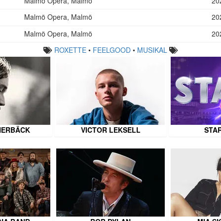
Malmö Opera, Malmö
20
Malmö Opera, Malmö
20
Malmö Opera, Malmö
20
ROXETTE
•
FEELGOOD
•
MUSIKAL
NERBÄCK
VICTOR LEKSELL
STAR