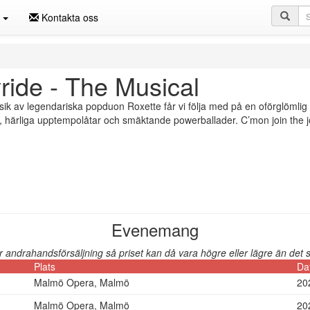
Sö
n
Kontakta oss
ride - The Musical
k av legendariska popduon Roxette får vi följa med på en oförglömlig 
härliga upptempolåtar och smäktande powerballader. C’mon join the j
Evenemang
andrahandsförsäljning så priset kan då vara högre eller lägre än det so
Plats
Da
Malmö Opera, Malmö
20
Malmö Opera, Malmö
20