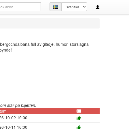
kfråga
Ställ
in
språk
bergochdalbana full av glädje, humor, storslagna
oyride!
m står på biljetten.
tum
26-10-02 19:00
26-10-11 16:00