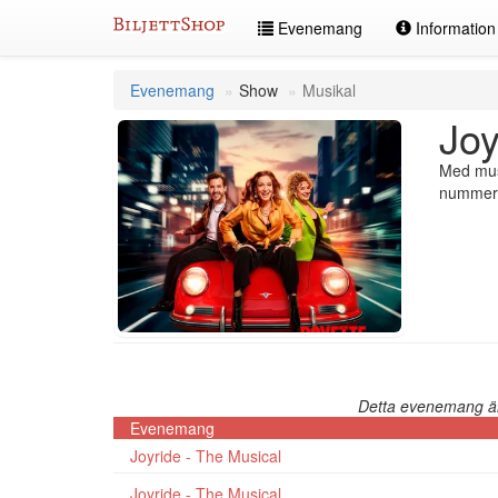
Hoppa
Evenemang
Informatio
till
innehållet
Evenemang
Show
Musikal
Joy
Med musi
nummer, 
Detta evenemang är 
Evenemang
Joyride - The Musical
Joyride - The Musical