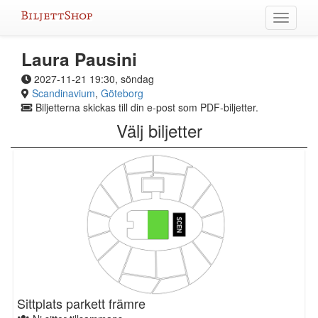
Hoppa
Växla
till
meny
innehållet
Laura Pausini
2027-11-21 19:30, söndag
Scandinavium
,
Göteborg
Biljetterna skickas till din e-post som PDF-biljetter.
Välj biljetter
Sittplats parkett främre