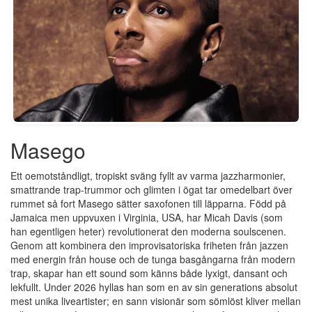
Masego
Ett oemotståndligt, tropiskt sväng fyllt av varma jazzharmonier,
smattrande trap-trummor och glimten i ögat tar omedelbart över
rummet så fort Masego sätter saxofonen till läpparna. Född på
Jamaica men uppvuxen i Virginia, USA, har Micah Davis (som
han egentligen heter) revolutionerat den moderna soulscenen.
Genom att kombinera den improvisatoriska friheten från jazzen
med energin från house och de tunga basgångarna från modern
trap, skapar han ett sound som känns både lyxigt, dansant och
lekfullt. Under 2026 hyllas han som en av sin generations absolut
mest unika liveartister; en sann visionär som sömlöst kliver mellan