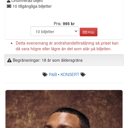
Onumrerad biljett
10 tillgängliga biljetter
Pris:
995 kr
Köp
Detta evenemang är andrahandsförsäljning så priset kan
då vara högre eller lägre än det som står på biljetten.
Begränsningar: 18 år som åldersgräns
R&B
•
KONSERT