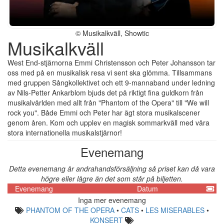
© Musikalkväll, Showtic
Musikalkväll
West End-stjärnorna Emmi Christensson och Peter Johansson tar
oss med på en musikalisk resa vi sent ska glömma. Tillsammans
med gruppen Sångkollektivet och ett 9-mannaband under ledning
av Nils-Petter Ankarblom bjuds det på riktigt fina guldkorn från
musikalvärlden med allt från "Phantom of the Opera" till "We will
rock you". Både Emmi och Peter har ägt stora musikalscener
genom åren. Kom och upplev en magisk sommarkväll med våra
stora internationella musikalstjärnor!
Evenemang
Detta evenemang är andrahandsförsäljning så priset kan då vara
högre eller lägre än det som står på biljetten.
Evenemang
Datum
Inga mer evenemang
PHANTOM OF THE OPERA
•
CATS
•
LES MISERABLES
•
KONSERT