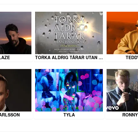
LAZE
TORKA ALDRIG TÅRAR UTAN …
TEDD
ARLSSON
TYLA
RONNY