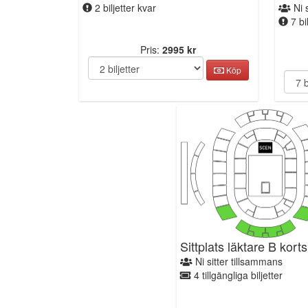
2 biljetter kvar
Ni s
7 bil
Pris:
2995 kr
Köp
Sittplats läktare B kort
Ni sitter tillsammans
4 tillgängliga biljetter