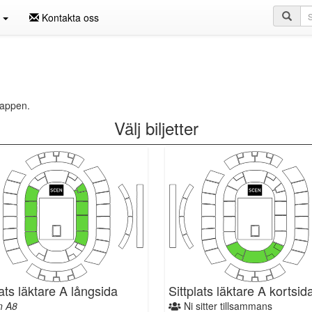
Sö
n
Kontakta oss
e-appen.
Välj biljetter
lats läktare A långsida
Sittplats läktare A kortsid
n A8
Ni sitter tillsammans