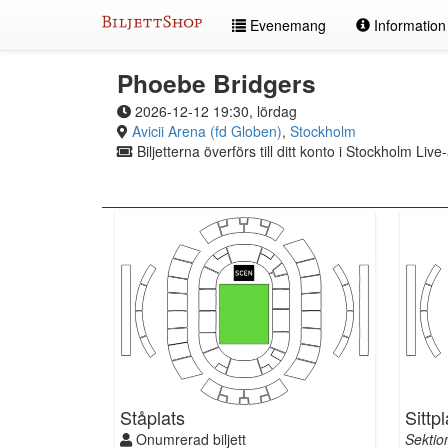
Hoppa
Evenemang
Informatio
till
innehållet
Phoebe Bridgers
2026-12-12 19:30, lördag
Avicii Arena (fd Globen)
,
Stockholm
Biljetterna överförs till ditt konto i Stockholm Liv
Ståplats
Sittp
Onumrerad biljett
Sektio