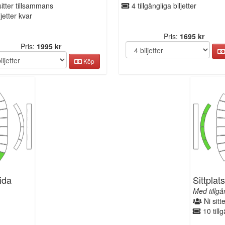
itter tillsammans
4 tillgängliga biljetter
jetter kvar
Pris:
1695 kr
Pris:
1995 kr
Köp
sida
Sittplat
Med tillgån
Ni sitt
10 tillg