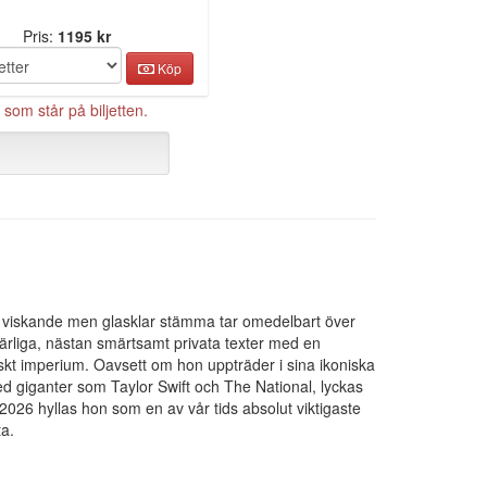
Pris:
1195 kr
Köp
som står på biljetten.
 en viskande men glasklar stämma tar omedelbart över
rliga, nästan smärtsamt privata texter med en
skt imperium. Oavsett om hon uppträder i sina ikoniska
ed giganter som Taylor Swift och The National, lyckas
2026 hyllas hon som en av vår tids absolut viktigaste
ta.