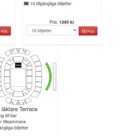
10 tillgängliga biljetter
Pris:
1395 kr
Köp
Köp
s läktare Terrace
g till bar
er tillsammans
ängliga biljetter