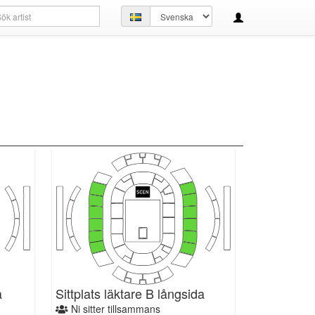
kfråga
Ställ
in
språk
a
Sittplats läktare B långsida
Ni sitter tillsammans