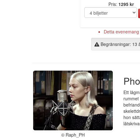
Pris:
1295 kr
Detta evenemang är
Begränsningar: 13 
Pho
Ett lågm
rummet n
befriand
skelettd
hon sätt
låtskriv
© Raph_PH