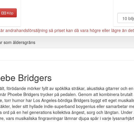
Köp
 andrahandsförsäljning så priset kan då vara högre eller lägre än det 
år som åldersgräns
ebe Bridgers
ält, förödande mörker fyllt av spöklika stråkar, akustiska gitarrer och
är Phoebe Bridgers trycker på pedalen. Genom att kombinera brutalt ä
e, torr humor har Los Angeles-bördiga Bridgers byggt ett eget musikali
räkter, leder sitt hyllade indie-superband boygenius eller samarbetar m
a ord på en hel generations kollektiva ångest, sorg och längtan. Under 
are, vars musikaliska fingravningar lämnar djupa spår i varje lyssnarhjär