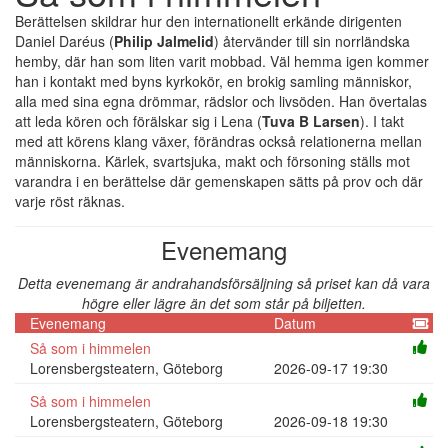
Berättelsen skildrar hur den internationellt erkände dirigenten
Daniel Daréus (
Philip Jalmelid
) återvänder till sin norrländska
hemby, där han som liten varit mobbad. Väl hemma igen kommer
han i kontakt med byns kyrkokör, en brokig samling människor,
alla med sina egna drömmar, rädslor och livsöden. Han övertalas
att leda kören och förälskar sig i Lena (
Tuva B Larsen
). I takt
med att körens klang växer, förändras också relationerna mellan
människorna. Kärlek, svartsjuka, makt och försoning ställs mot
varandra i en berättelse där gemenskapen sätts på prov och där
varje röst räknas.
Evenemang
Detta evenemang är andrahandsförsäljning så priset kan då vara
högre eller lägre än det som står på biljetten.
Evenemang
Datum
Så som i himmelen
Lorensbergsteatern, Göteborg
2026-09-17 19:30
Så som i himmelen
Lorensbergsteatern, Göteborg
2026-09-18 19:30