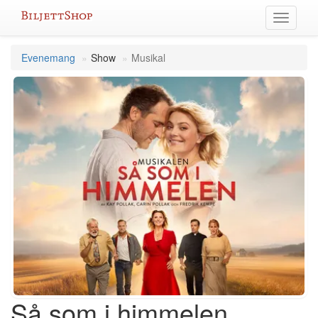
Hoppa
Växla
till
meny
innehållet
Evenemang
Show
Musikal
Så som i himmelen