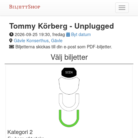
Hoppa
Växla
till
meny
innehållet
Tommy Körberg - Unplugged
2026-09-25 19:30, fredag
Byt datum
Gävle Konserthus
,
Gävle
Biljetterna skickas till din e-post som PDF-biljetter.
Välj biljetter
Kategori 2