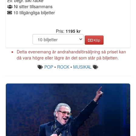
Ev. begr. sikt räcke
Ni sitter tillsammans
10 tillgängliga biljetter
Pris:
1195 kr
Köp
Detta evenemang är andrahandsförsäljning så priset kan
då vara högre eller lägre än det som står på biljetten.
POP
•
ROCK
•
MUSIKAL