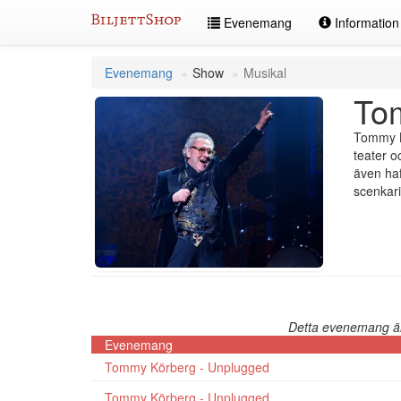
Hoppa
Evenemang
Informatio
till
innehållet
Evenemang
Show
Musikal
To
Tommy Kö
teater o
även haf
scenkari
Detta evenemang är 
Evenemang
Tommy Körberg - Unplugged
Tommy Körberg - Unplugged