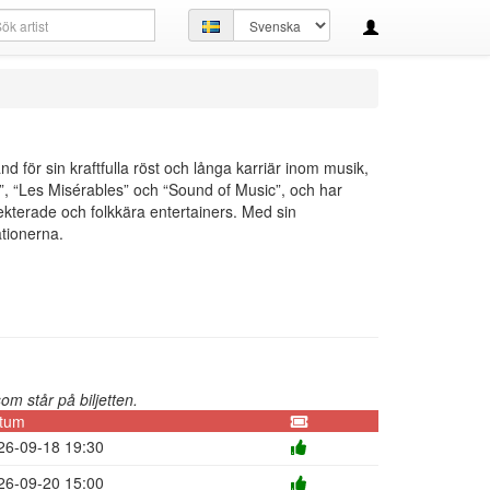
kfråga
Ställ
in
språk
för sin kraftfulla röst och långa karriär inom musik,
”, “Les Misérables” och “Sound of Music”, och har
ekterade och folkkära entertainers. Med sin
ationerna.
m står på biljetten.
tum
26-09-18 19:30
26-09-20 15:00