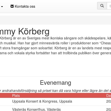
Sö
n
Kontakta oss
mmy Körberg
rberg är en av Sveriges mest ikoniska sångare och skådespelare, känd 
ch musikal. Han har gjort minnesvärda roller i produktioner som “Chess
t stora framgångar som soloartist. Körberg är en av landets mest resp
sma och vokala styrka fortsätter han att trollbinda publiken över gener
Evenemang
andrahandsförsäljning så priset kan då vara högre eller lägre än det so
Plats
Da
Uppsala Konsert & Kongress, Uppsala
20
Västerås Konserthus, Västerås
20