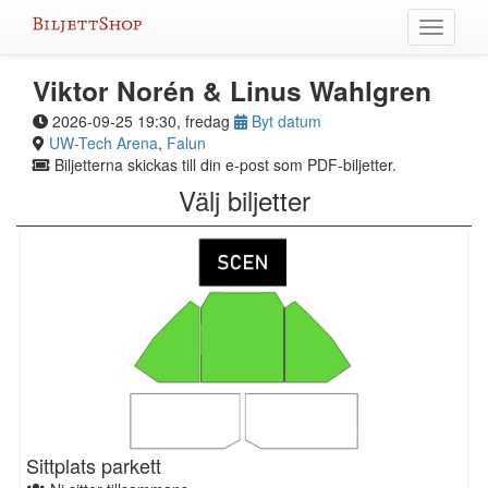
Hoppa
Växla
till
meny
innehållet
Viktor Norén & Linus Wahlgren
2026-09-25 19:30, fredag
Byt datum
UW-Tech Arena
,
Falun
Biljetterna skickas till din e-post som PDF-biljetter.
Välj biljetter
Sittplats parkett