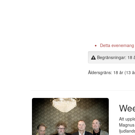
Detta evenemang är
Begränsningar: 18 
Åldersgräns: 18 år (13 
Wee
Att uppl
Magnus C
ljudland