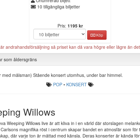
Onumrerad biljett
10 tillgängliga biljetter
Pris:
1195 kr
Köp
 andrahandsförsäljning så priset kan då vara högre eller lägre än det 
år som åldersgräns
år med målsman) Stående konsert utomhus, under bar himmel.
POP
•
KONSERT
ping Willows
eva Weeping Willows live är att kliva in i en värld där storslagen melan
arlsons magnifika röst i centrum skapar bandet en atmosfär som för tan
skap, där varje ton är mättad med känsla. Deras konserter är kända för