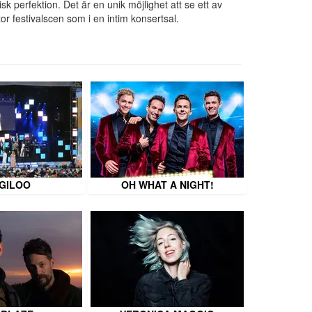
k perfektion. Det är en unik möjlighet att se ett av
r festivalscen som i en intim konsertsal.
GILOO
OH WHAT A NIGHT!