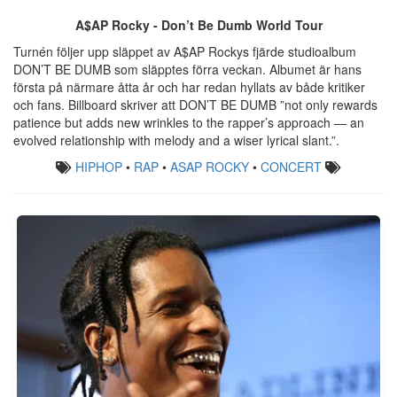
A$AP Rocky - Don’t Be Dumb World Tour
Turnén följer upp släppet av A$AP Rockys fjärde studioalbum
DON’T BE DUMB som släpptes förra veckan. Albumet är hans
första på närmare åtta år och har redan hyllats av både kritiker
och fans. Billboard skriver att DON’T BE DUMB ”not only rewards
patience but adds new wrinkles to the rapper’s approach — an
evolved relationship with melody and a wiser lyrical slant.”.
HIPHOP
•
RAP
•
ASAP ROCKY
•
CONCERT