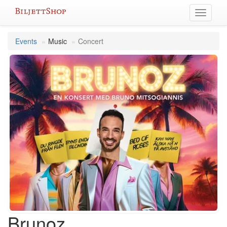
Skip
Toggle
to
navigati
content
Events
Music
Concert
Brunoz