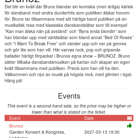
Det blir en kväll där Bruno blandar sin komiska (men ärliga) kärlek
för dansband med andra dunderhits som publiken älskar honom
för. Bruno tar tillsammans med sitt härliga band publiken på en
musikalisk resa med klassiska dansbandslåtar som till exempel
”Kan man älska nån på avstånd” och ”Byns enda blondin” som
han blandar upp med världslåtar som bland annat ”Bed Of Roses”
och ”I Want To Break Free” och vänder upp och ner på genres
och gör lite som han vill. Här varvas rock, pop och gripande
ballader härligt förpackat i Brunos egna show – BRUNOZ. Bruno
sätter tillbaka dansbandsmusiken på kartan och skapar sin egen
kväll tillsammans med publiken. Precis som han vill ha den.
Välkommen och njut av musik på högsta nivå, med glimten i ögat.
Häng på!
Events
This event is a second-hand sale, so the price may be higher or
lower than what is stated on the ticket.
Event
Date
Brunoz
Garden Konsert & Kongress,
2027-03-13 19:30
Linköping