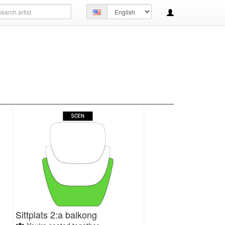
arch
Set
ery
language
Sittplats 2:a balkong