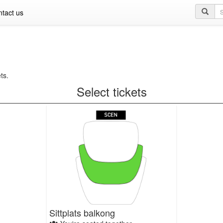
Se
tact us
qu
ts.
Select tickets
Sittplats balkong