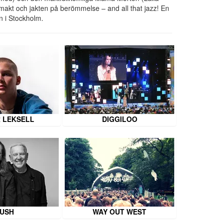
t, makt och jakten på berömmelse – and all that jazz! En
n i Stockholm.
 LEKSELL
DIGGILOO
USH
WAY OUT WEST