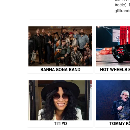
Adéle). 
glittran
BANNA SONA BAND
HOT WHEELS 
TITIYO
TOMMY K