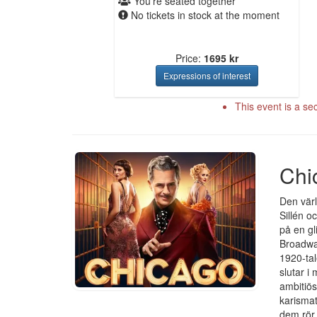
You're seated together
No tickets in stock at the moment
Price:
1695 kr
This event is a se
Chi
Den värl
Sillén o
på en gl
Broadway
1920-tal
slutar i
ambitiös
karismat
dem rör