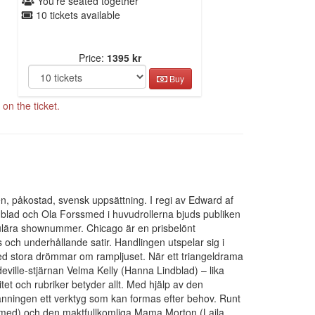
You're seated together
10 tickets available
Price:
1395 kr
Buy
on the ticket.
n, påkostad, svensk uppsättning. I regi av Edward af
dblad och Ola Forssmed i huvudrollerna bjuds publiken
kulära shownummer. Chicago är en prisbelönt
ch underhållande satir. Handlingen utspelar sig i
med stora drömmar om rampljuset. När ett triangeldrama
ville-stjärnan Velma Kelly (Hanna Lindblad) – lika
itet och rubriker betyder allt. Med hjälp av den
sanningen ett verktyg som kan formas efter behov. Runt
med) och den maktfullkomliga Mama Morton (Laila