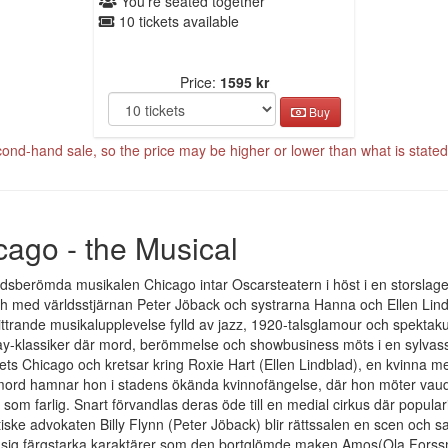
You're seated together
10 tickets available
Price:
1595 kr
Buy
cond-hand sale, so the price may be higher or lower than what is stated 
cago - the Musical
dsberömda musikalen Chicago intar Oscarsteatern i höst i en storslage
ch med världsstjärnan Peter Jöback och systrarna Hanna och Ellen Lin
ittrande musikalupplevelse fylld av jazz, 1920-talsglamour och spekta
-klassiker där mord, berömmelse och showbusiness möts i en sylvass o
ets Chicago och kretsar kring Roxie Hart (Ellen Lindblad), en kvinna 
 mord hamnar hon i stadens ökända kvinnofängelse, där hon möter vaude
 som farlig. Snart förvandlas deras öde till en medial cirkus där popular
iske advokaten Billy Flynn (Peter Jöback) blir rättssalen en scen och 
 sig färgstarka karaktärer som den bortglömde maken Amos(Ola Forss