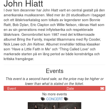
John Hiatt
I över fem decennier har John Hiatt varit en central gestalt på den
amerikanska musikscenen. Med mer än 20 studioalbum i bagaget
och ett låtskrivarkatalog som tolkats av legendarer som Bonnie
Raitt, Bob Dylan, Eric Clapton och Willie Nelson, räknas Hiatt som
en av sin generations mest inflytelserika och respekterade
låtskrivare. Genombrottet kom 1987 med det kritikerrosade
albumet Bring the Family, inspelat tillsammans med Ry Cooder,
Nick Lowe och Jim Keltner. Albumet innehåller tidlösa klassiker
som ”Have a Little Faith in Me” och ”Thing Called Love” och
markerade starten på en lång period av både konstnärliga och
kritiska framgångar.
Events
This event is a second-hand sale, so the price may be higher or
lower than what is stated on the ticket.
Event
Date
No more events
CONCERT