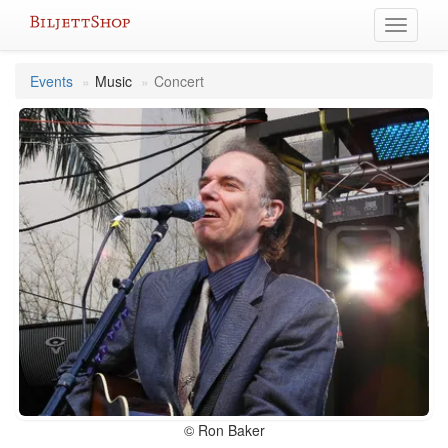
Skip
Toggle
to
navigati
content
Events
Music
Concert
© Ron Baker