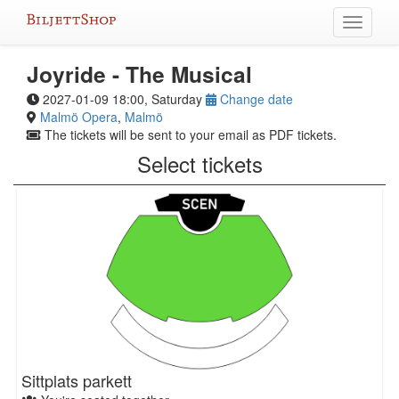
Skip
Toggle
to
navigati
content
Joyride - The Musical
2027-01-09 18:00, Saturday
Change date
Malmö Opera
,
Malmö
The tickets will be sent to your email as PDF tickets.
Select tickets
Sittplats parkett