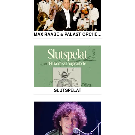
MAX RAABE & PALAST ORCHE…
SLUTSPELAT