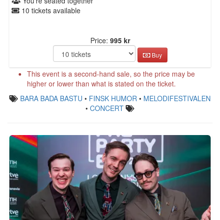
You're seated together
10 tickets available
Price:
995 kr
Buy
This event is a second-hand sale, so the price may be
higher or lower than what is stated on the ticket.
BARA BADA BASTU
•
FINSK HUMOR
•
MELODIFESTIVALEN
•
CONCERT