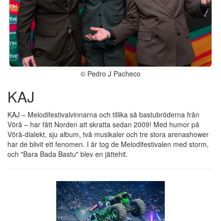
© Pedro J Pacheco
KAJ
KAJ – Melodifestivalvinnarna och tillika så bastubröderna från
Vörå – har fått Norden att skratta sedan 2009! Med humor på
Vörå-dialekt, sju album, två musikaler och tre stora arenashower
har de blivit ett fenomen. I år tog de Melodifestivalen med storm,
och "Bara Bada Bastu" blev en jättehit.